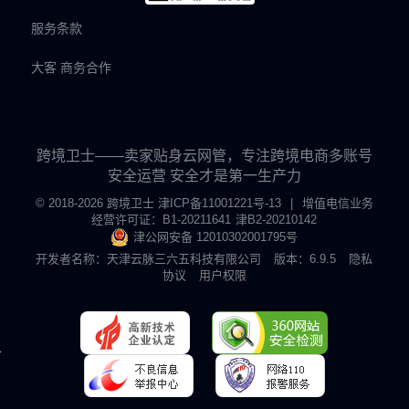
服务条款
大客 商务合作
跨境卫士——卖家贴身云网管，专注跨境电商多账号
安全运营 安全才是第一生产力
© 2018-2026 跨境卫士
津ICP备11001221号-13
|
增值电信业务
经营许可证：B1-20211641
津B2-20210142
津公网安备 12010302001795号
开发者名称：天津云脉三六五科技有限公司
版本：6.9.5
隐私
协议
用户权限